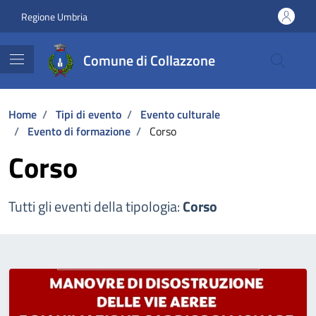
Vai ai contenuti
Vai al footer
Regione Umbria
Comune di Collazzone
Home
/
Tipi di evento
/
Evento culturale
/
Evento di formazione
/
Corso
Corso
Tutti gli eventi della tipologia:
Corso