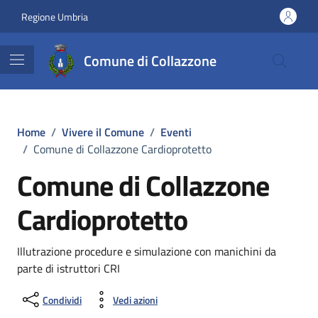
Vai ai contenuti
Vai al footer
Regione Umbria
Comune di Collazzone
Home
/
Vivere il Comune
/
Eventi
/
Comune di Collazzone Cardioprotetto
Comune di Collazzone
Cardioprotetto
Illutrazione procedure e simulazione con manichini da
parte di istruttori CRI
Condividi
Vedi azioni