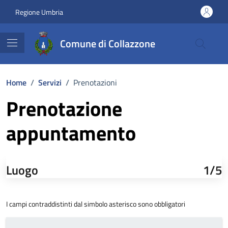
Vai ai contenuti
Vai al footer
Regione Umbria
Comune di Collazzone
Home
/
Servizi
/
Prenotazioni
Prenotazione
appuntamento
Luogo
1/5
I campi contraddistinti dal simbolo asterisco sono obbligatori