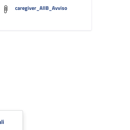
caregiver_AllB_Avviso
li