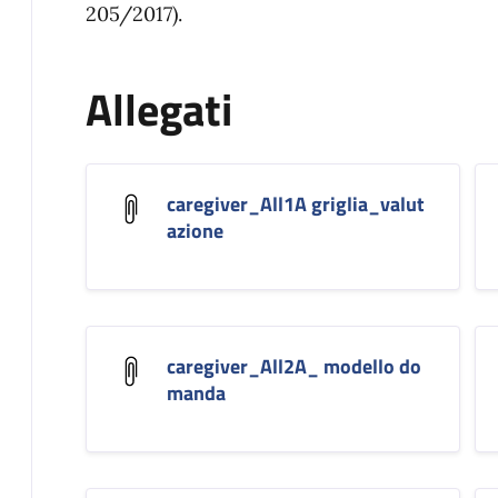
205/2017).
Allegati
caregiver_All1A griglia_valut
azione
caregiver_All2A_ modello do
manda