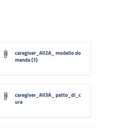
caregiver_All2A_ modello do
manda (1)
caregiver_All3A_ patto_di_c
ura