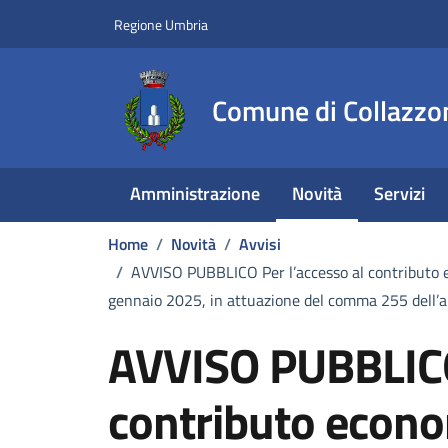
Vai ai contenuti
Vai al footer
Regione Umbria
Comune di Collazzo
Amministrazione
Novità
Servizi
Home
/
Novità
/
Avvisi
/
AVVISO PUBBLICO Per l’accesso al contributo eco
gennaio 2025, in attuazione del comma 255 dell’ar
AVVISO PUBBLICO 
contributo econo