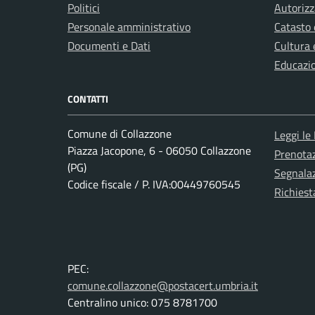
Politici
Autorizz
Personale amministrativo
Catasto 
Documenti e Dati
Cultura 
Educazi
CONTATTI
Comune di Collazzone
Leggi le
Piazza Jacopone, 6 - 06050 Collazzone
Prenota
(PG)
Segnalaz
Codice fiscale / P. IVA:00449760545
Richiest
PEC:
comune.collazzone@postacert.umbria.it
Centralino unico: 075 8781700