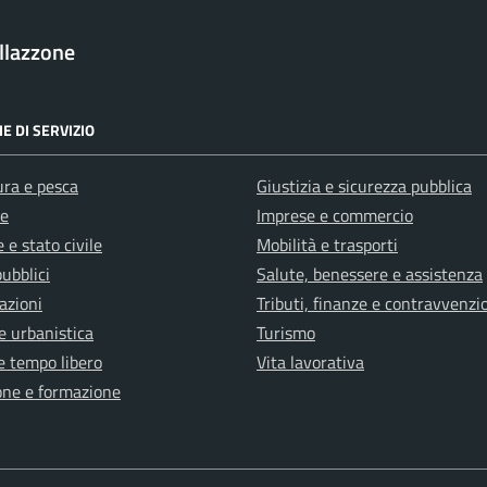
llazzone
E DI SERVIZIO
ura e pesca
Giustizia e sicurezza pubblica
e
Imprese e commercio
 e stato civile
Mobilità e trasporti
pubblici
Salute, benessere e assistenza
azioni
Tributi, finanze e contravvenzi
e urbanistica
Turismo
e tempo libero
Vita lavorativa
one e formazione