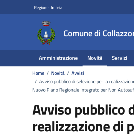
Vai ai contenuti
Vai al footer
Regione Umbria
Comune di Collazzo
Amministrazione
Novità
Servizi
Home
/
Novità
/
Avvisi
/
Avviso pubblico di selezione per la realizzazione
Nuovo Piano Regionale Integrato per Non Autosuf
Avviso pubblico d
realizzazione di p