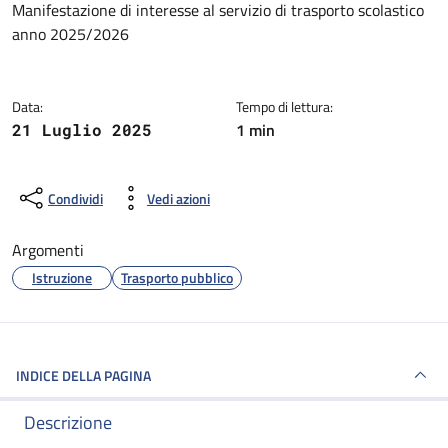
Dettagli della notizia
Manifestazione di interesse al servizio di trasporto scolastico
anno 2025/2026
Data:
Tempo di lettura:
1 min
21 Luglio 2025
Condividi
Vedi azioni
Argomenti
Istruzione
Trasporto pubblico
INDICE DELLA PAGINA
Descrizione