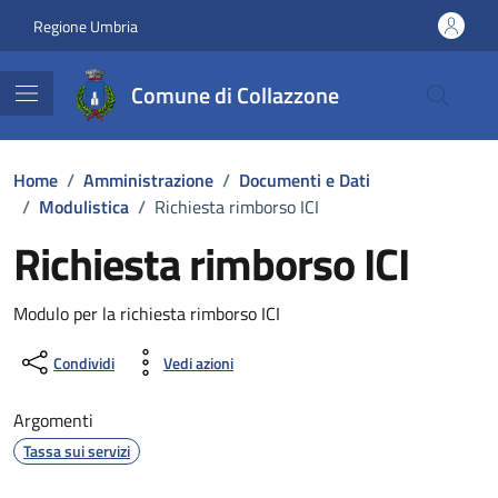
Vai ai contenuti
Vai al footer
Regione Umbria
Comune di Collazzone
Home
/
Amministrazione
/
Documenti e Dati
/
Modulistica
/
Richiesta rimborso ICI
Richiesta rimborso ICI
Dettagli del documento
Modulo per la richiesta rimborso ICI
Condividi
Vedi azioni
Argomenti
Tassa sui servizi