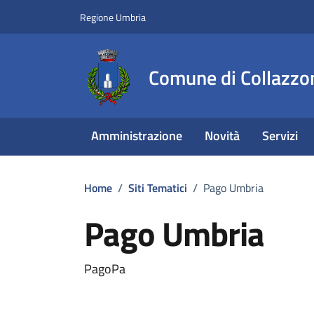
Vai ai contenuti
Vai al footer
Regione Umbria
Comune di Collazzo
Amministrazione
Novità
Servizi
Home
/
Siti Tematici
/
Pago Umbria
Pago Umbria
PagoPa