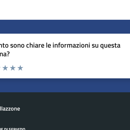
to sono chiare le informazioni su questa
na?
1 stelle su 5
uta 2 stelle su 5
Valuta 3 stelle su 5
Valuta 4 stelle su 5
Valuta 5 stelle su 5
llazzone
E DI SERVIZIO