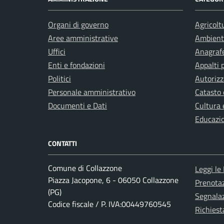
Organi di governo
Agricolt
Aree amministrative
Ambient
Uffici
Anagrafe
Enti e fondazioni
Appalti 
Politici
Autorizz
Personale amministrativo
Catasto 
Documenti e Dati
Cultura 
Educazi
CONTATTI
Comune di Collazzone
Leggi le
Piazza Jacopone, 6 - 06050 Collazzone
Prenota
(PG)
Segnalaz
Codice fiscale / P. IVA:00449760545
Richiest