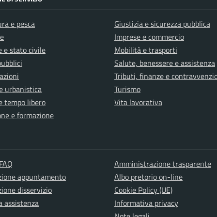
ura e pesca
Giustizia e sicurezza pubblica
e
Imprese e commercio
 e stato civile
Mobilità e trasporti
pubblici
Salute, benessere e assistenza
azioni
Tributi, finanze e contravvenzi
e urbanistica
Turismo
e tempo libero
Vita lavorativa
one e formazione
 FAQ
Amministrazione trasparente
zione appuntamento
Albo pretorio on-line
ione disservizio
Cookie Policy (UE)
a assistenza
Informativa privacy
Note legali