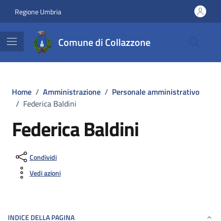
Vai ai contenuti
Vai al footer
Regione Umbria
Comune di Collazzone
Home
/
Amministrazione
/
Personale amministrativo
/
Federica Baldini
Federica Baldini
Condividi
Vedi azioni
INDICE DELLA PAGINA