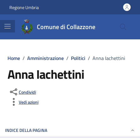
Vai ai contenuti
Vai al footer
Regione Umbria
Comune di Collazzone
Home
/
Amministrazione
/
Politici
/
Anna Iachettini
Anna Iachettini
Condividi
Vedi azioni
INDICE DELLA PAGINA