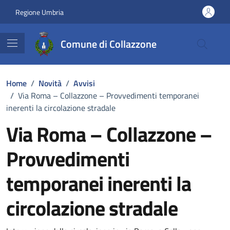
Vai ai contenuti
Vai al footer
Regione Umbria
Comune di Collazzone
Home
/
Novità
/
Avvisi
/
Via Roma – Collazzone – Provvedimenti temporanei
inerenti la circolazione stradale
Via Roma – Collazzone –
Provvedimenti
temporanei inerenti la
circolazione stradale