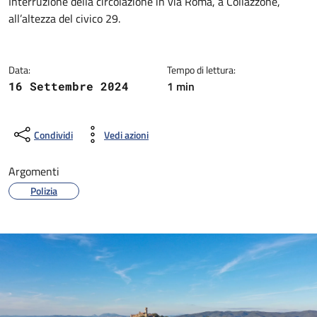
Dettagli della notizia
Interruzione della circolazione in via Roma, a Collazzone,
all’altezza del civico 29.
Data:
Tempo di lettura:
1 min
16 Settembre 2024
Condividi
Vedi azioni
Argomenti
Polizia