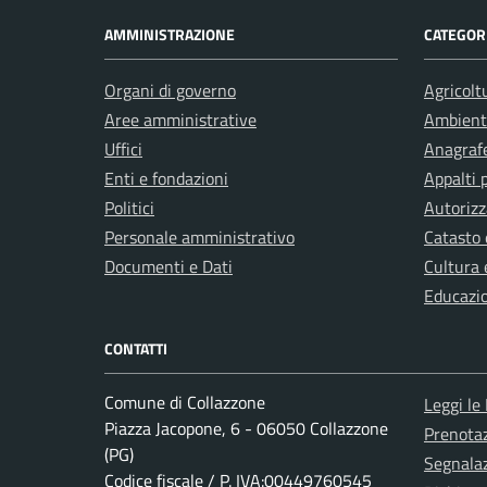
AMMINISTRAZIONE
CATEGORI
Organi di governo
Agricolt
Aree amministrative
Ambient
Uffici
Anagrafe
Enti e fondazioni
Appalti 
Politici
Autorizz
Personale amministrativo
Catasto 
Documenti e Dati
Cultura 
Educazi
CONTATTI
Comune di Collazzone
Leggi le
Piazza Jacopone, 6 - 06050 Collazzone
Prenota
(PG)
Segnalaz
Codice fiscale / P. IVA:00449760545