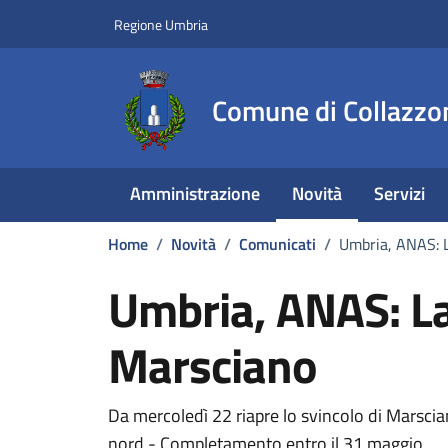
Vai ai contenuti
Vai al footer
Regione Umbria
Comune di Collazzo
Amministrazione
Novità
Servizi
Home
/
Novità
/
Comunicati
/
Umbria, ANAS: L
Umbria, ANAS: La
Marsciano
Dettagli della notizi
Da mercoledì 22 riapre lo svincolo di Marscia
nord - Completamento entro il 31 maggio