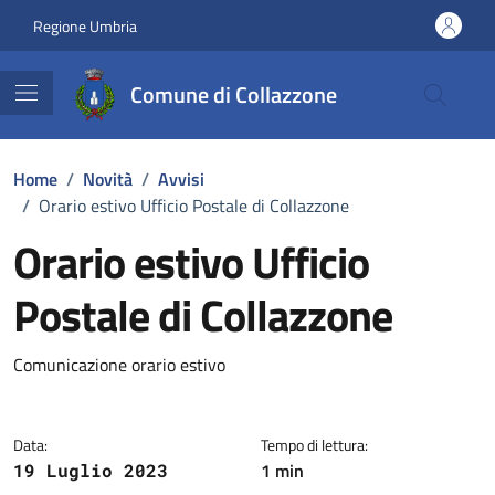
Vai ai contenuti
Vai al footer
Regione Umbria
Comune di Collazzone
Home
/
Novità
/
Avvisi
/
Orario estivo Ufficio Postale di Collazzone
Orario estivo Ufficio
Postale di Collazzone
Dettagli della notizia
Comunicazione orario estivo
Data:
Tempo di lettura:
1 min
19 Luglio 2023