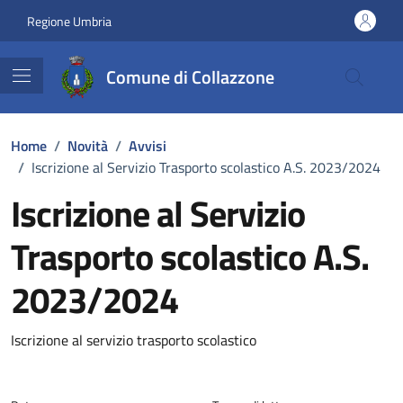
Vai ai contenuti
Vai al footer
Regione Umbria
Comune di Collazzone
Home
/
Novità
/
Avvisi
/
Iscrizione al Servizio Trasporto scolastico A.S. 2023/2024
Iscrizione al Servizio
Trasporto scolastico A.S.
2023/2024
Dettagli della notizia
Iscrizione al servizio trasporto scolastico