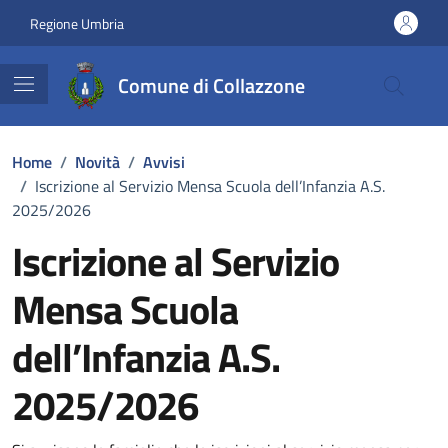
Vai ai contenuti
Vai al footer
Regione Umbria
Comune di Collazzone
Home
/
Novità
/
Avvisi
/
Iscrizione al Servizio Mensa Scuola dell’Infanzia A.S.
2025/2026
Iscrizione al Servizio
Mensa Scuola
dell’Infanzia A.S.
2025/2026