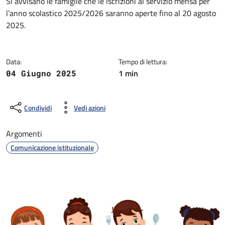
Dettagli della notizia
Si avvisano le famiglie che le iscrizioni al servizio mensa per
l’anno scolastico 2025/2026 saranno aperte fino al 20 agosto
2025.
Data:
Tempo di lettura:
1 min
04 Giugno 2025
Condividi
Vedi azioni
Argomenti
Comunicazione istituzionale