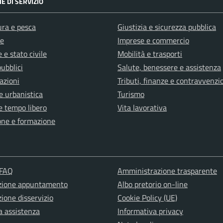
E DI SERVIZIO
ura e pesca
Giustizia e sicurezza pubblica
e
Imprese e commercio
 e stato civile
Mobilità e trasporti
pubblici
Salute, benessere e assistenza
azioni
Tributi, finanze e contravvenzi
e urbanistica
Turismo
e tempo libero
Vita lavorativa
one e formazione
 FAQ
Amministrazione trasparente
zione appuntamento
Albo pretorio on-line
ione disservizio
Cookie Policy (UE)
a assistenza
Informativa privacy