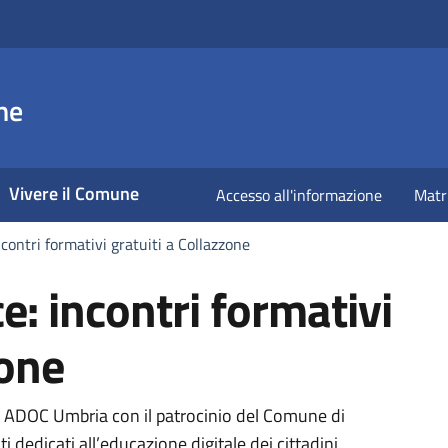
ne
Vivere il Comune
Accesso all'informazione
Matr
incontri formativi gratuiti a Collazzone
ce: incontri formativi
zone
a
da ADOC Umbria con il patrocinio del Comune di
i dedicati all’educazione digitale dei cittadini.