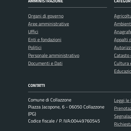
AMMINISTRAZIONE
CATEGORI
Organi di governo
Agricolt
Aree amministrative
Ambient
Uffici
Anagrafe
Enti e fondazioni
Appalti 
Politici
Autorizz
Personale amministrativo
Catasto 
Documenti e Dati
Cultura 
Educazi
CONTATTI
Comune di Collazzone
Leggi le
Piazza Jacopone, 6 - 06050 Collazzone
Prenota
(PG)
Segnalaz
Codice fiscale / P. IVA:00449760545
Richiest