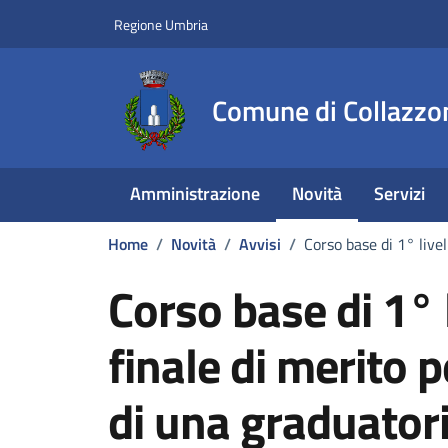
Vai ai contenuti
Vai al footer
Regione Umbria
Comune di Collazzo
Amministrazione
Novità
Servizi
Home
/
Novità
/
Avvisi
/
Corso base di 1° live
Corso base di 1° 
finale di merito 
di una graduatori