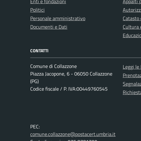
Enti e fondazioni
Appalti 
Politici
Autorizz
Personale amministrativo
Catasto 
Documenti e Dati
Cultura 
Educazi
CONTATTI
Comune di Collazzone
Leggi le
Piazza Jacopone, 6 - 06050 Collazzone
Prenota
(PG)
Segnalaz
Codice fiscale / P. IVA:00449760545
Richiest
PEC:
comune.collazzone@postacert.umbria.it