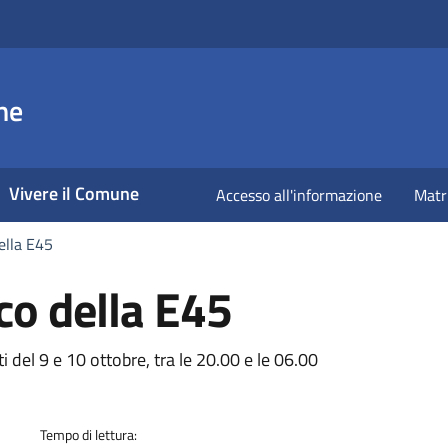
ne
Vivere il Comune
Accesso all'informazione
Matr
della E45
ico della E45
a
i del 9 e 10 ottobre, tra le 20.00 e le 06.00
Tempo di lettura: