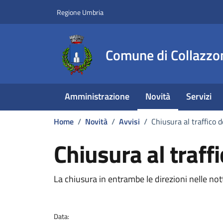
Vai ai contenuti
Vai al footer
Regione Umbria
Comune di Collazzo
Amministrazione
Novità
Servizi
Home
/
Novità
/
Avvisi
/
Chiusura al traffico 
Chiusura al traff
Dettagli della notizi
La chiusura in entrambe le direzioni nelle nott
Data: