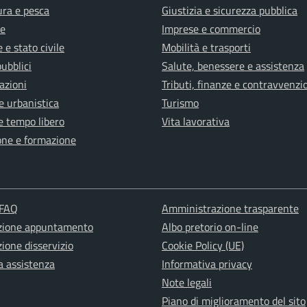
ura e pesca
Giustizia e sicurezza pubblica
e
Imprese e commercio
 e stato civile
Mobilità e trasporti
pubblici
Salute, benessere e assistenza
azioni
Tributi, finanze e contravvenzi
e urbanistica
Turismo
e tempo libero
Vita lavorativa
one e formazione
 FAQ
Amministrazione trasparente
zione appuntamento
Albo pretorio on-line
ione disservizio
Cookie Policy (UE)
a assistenza
Informativa privacy
Note legali
Piano di miglioramento del sito