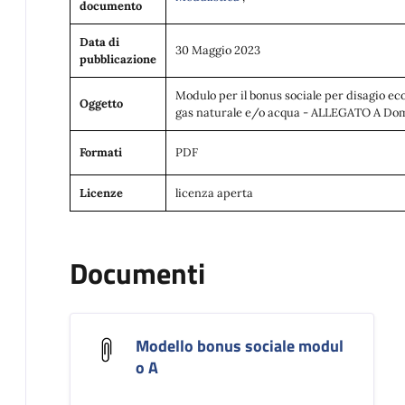
documento
Data di
30 Maggio 2023
pubblicazione
Modulo per il bonus sociale per disagio ec
Oggetto
gas naturale e/o acqua - ALLEGATO A Do
Formati
PDF
Licenze
licenza aperta
Documenti
Modello bonus sociale modul
o A