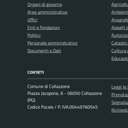
Organi di governo
Agricolt
Aree amministrative
Ambient
Uffici
Anagrafe
Enti e fondazioni
Appalti 
Politici
Autorizz
Personale amministrativo
Catasto 
Documenti e Dati
Cultura 
Educazi
CONTATTI
Comune di Collazzone
Leggi le
Piazza Jacopone, 6 - 06050 Collazzone
Prenota
(PG)
Segnalaz
Codice fiscale / P. IVA:00449760545
Richiest