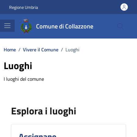
Vai ai contenuti
Vai al footer
Regione Umbria
Comune di Collazzone
Home
/
Vivere il Comune
/
Luoghi
Luoghi
I luoghi del comune
Esplora i luoghi
Assignano