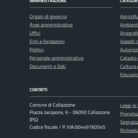
AMMINISTRAZIONE
CATEGORI
Organi di governo
Agricolt
Aree amministrative
Ambient
Uffici
Anagrafe
Enti e fondazioni
Appalti 
Politici
Autorizz
Personale amministrativo
Catasto 
Documenti e Dati
Cultura 
Educazi
CONTATTI
Comune di Collazzone
Leggi le
Piazza Jacopone, 6 - 06050 Collazzone
Prenota
(PG)
Segnalaz
Codice fiscale / P. IVA:00449760545
Richiest