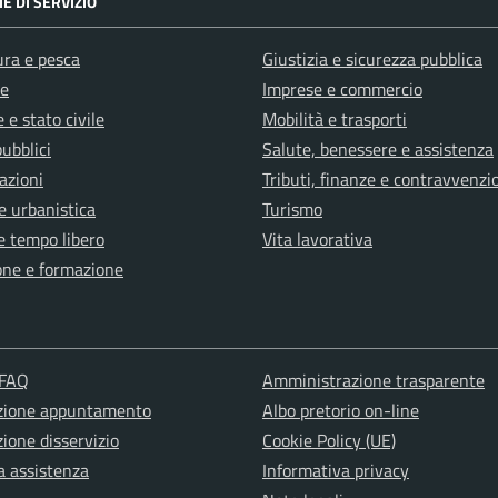
E DI SERVIZIO
ura e pesca
Giustizia e sicurezza pubblica
e
Imprese e commercio
 e stato civile
Mobilità e trasporti
pubblici
Salute, benessere e assistenza
azioni
Tributi, finanze e contravvenzi
e urbanistica
Turismo
e tempo libero
Vita lavorativa
one e formazione
 FAQ
Amministrazione trasparente
zione appuntamento
Albo pretorio on-line
ione disservizio
Cookie Policy (UE)
a assistenza
Informativa privacy