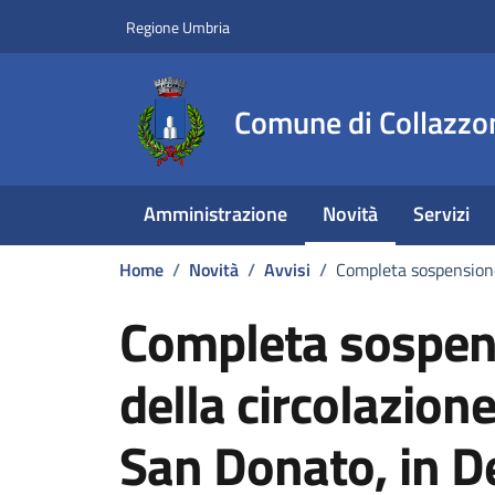
Vai ai contenuti
Vai al footer
Regione Umbria
Comune di Collazzo
Amministrazione
Novità
Servizi
Home
/
Novità
/
Avvisi
/
Completa sospensione
Completa sospen
della circolazione
San Donato, in D