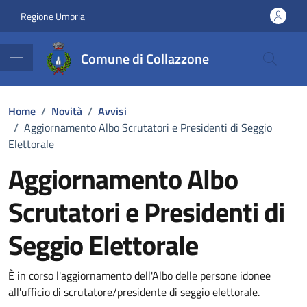
Vai ai contenuti
Vai al footer
Regione Umbria
Comune di Collazzone
Home
/
Novità
/
Avvisi
/
Aggiornamento Albo Scrutatori e Presidenti di Seggio
Elettorale
Aggiornamento Albo
Scrutatori e Presidenti di
Seggio Elettorale
Dettagli della notizia
È in corso l'aggiornamento dell'Albo delle persone idonee
all'ufficio di scrutatore/presidente di seggio elettorale.