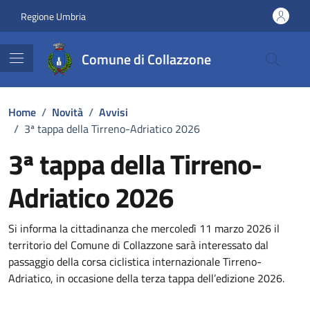
Vai ai contenuti
Vai al footer
Regione Umbria
Comune di Collazzone
Home
/
Novità
/
Avvisi
/
3ª tappa della Tirreno-Adriatico 2026
3ª tappa della Tirreno-
Adriatico 2026
Dettagli della notizia
Si informa la cittadinanza che mercoledì 11 marzo 2026 il
territorio del Comune di Collazzone sarà interessato dal
passaggio della corsa ciclistica internazionale Tirreno-
Adriatico, in occasione della terza tappa dell’edizione 2026.